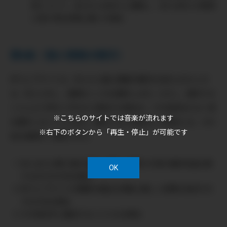
称について、あらかじめ本人に通知し、または本人が容易
に知り得る状態に置いた場合
第6条（個人情報の開示）
本ウェブサイトは、本人から個人情報の開示を求められたとき
は、本人に対し、遅滞なくこれを開示します。ただし、開示する
ことにより次のいずれかに該当する場合は、その全部または一部
※こちらのサイトでは音楽が流れます
を開示しないこともあり、開示しない決定をした場合には、その
※右下のボタンから「再生・停止」が可能です
旨を遅滞なく通知します。
本人または第三者の生命、身体、財産その他の権利利益を害
OK
するおそれがある場合
本ウェブサイトの業務の適正な実施に著しい支障を及ぼすお
それがある場合
その他法令に違反することとなる場合